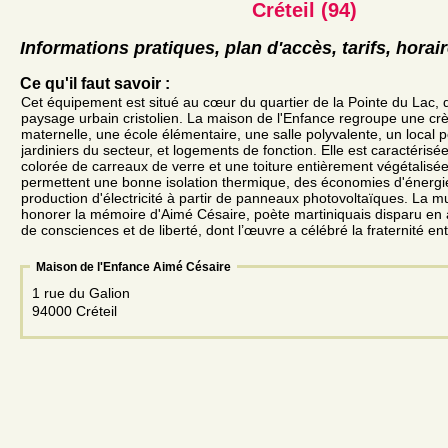
Créteil (94)
Informations pratiques, plan d'accès, tarifs, horai
Ce qu'il faut savoir :
Cet équipement est situé au cœur du quartier de la Pointe du Lac, 
paysage urbain cristolien. La maison de l'Enfance regroupe une cr
maternelle, une école élémentaire, une salle polyvalente, un local p
jardiniers du secteur, et logements de fonction. Elle est caractéris
colorée de carreaux de verre et une toiture entièrement végétalis
permettent une bonne isolation thermique, des économies d'énergi
production d'électricité à partir de panneaux photovoltaïques. La mu
honorer la mémoire d'Aimé Césaire, poète martiniquais disparu en av
de consciences et de liberté, dont l’œuvre a célébré la fraternité en
Maison de l'Enfance Aimé Césaire
1 rue du Galion
94000 Créteil