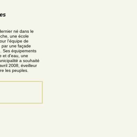
res
dernier né dans le
èche, une école
our l'équipe de
ée par une façade
ée. Ses équipements
e et d'eau, une
nicipalité a souhaité
ril 2008, éveilleur
tre les peuples.