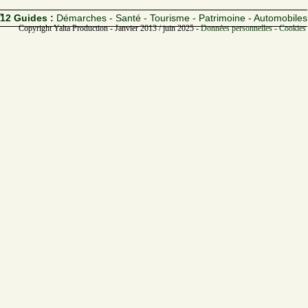
12 Guides :
Démarches - Santé - Tourisme - Patrimoine - Automobiles
Copyright Yalta Production - Janvier 2013 / juin 2025 -
Données personnelles - Cookies