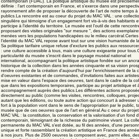
contemporain (FDAC). La politique artistique du musée est préciséme
définie : l'art contemporain en France, et s'exerce dans une perspecti
rayonnement afin de proposer la découverte de l'art de notre temps à 
publics.La rencontre est au coeur du projet du MAC VAL : une collecti
singulière qui témoigne d'un engagement fort vis-à-vis des habitants e
participe à l'identité du territoire. Le musée est l'outil de cette rencont
proposant des visites originales "sur mesure ", des actions exemplaire
menées vers les populations handicapées ou le milieu carcéral.Certes
l'identité du MAC VAL repose avant tout sur une vision humaniste de la
Sa politique tarifaire unique refuse d'exclure les publics aux ressources
: une culture accessible à tous, mais une culture exigeante pour tous.
particularité du musée s'inscrit dans le paysage muséal national et
international, accompagnant la politique artistique fondée sur un ancr
historique de la collection dans les années cinquante et sa vision prosp
rendre compte de la création d'aujourd'hui par l'enrichissement de la c
d'oeuvres existantes et de commandes, d'invitations faites aux artistes
mise en valeur dans l'espace des oeuvres, tant dans le cadre de la col
que dans les expositions temporaires, participe au projet artistique et 
accompagnement auprès des publics.Les différentes actions proposé
directement au public (comme les visites, rencontres, colloques, projec
autant que les éditions, ou toute autre action qui concourt à adresser 
fort à la population vont dans le sens de l'appropriation par le public, t
musée que de ces oeuvres que de l'art en général.Au c oeur du projet
MAC VAL : la constitution, la conservation et la valorisation d'un fond d
contemporain, témoignant de la richesse du patrimoine vivant. La coll
permanente du MAC VAL s'est dotée, au fil des années, d'une personn
unique et forte rassemblant la création artistique en France des anné
à nos jours. Plus de 2500 oeuvres la composent avec, parmi elles, de