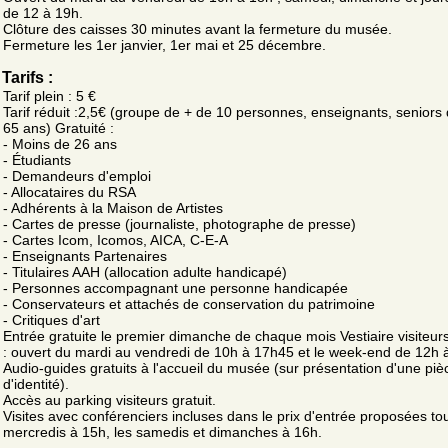
de 12 à 19h.
Clôture des caisses 30 minutes avant la fermeture du musée.
Fermeture les 1er janvier, 1er mai et 25 décembre.
Tarifs :
Tarif plein : 5 €
Tarif réduit :2,5€ (groupe de + de 10 personnes, enseignants, seniors
65 ans) Gratuité :
- Moins de 26 ans
- Étudiants
- Demandeurs d'emploi
- Allocataires du RSA
- Adhérents à la Maison de Artistes
- Cartes de presse (journaliste, photographe de presse)
- Cartes Icom, Icomos, AICA, C-E-A
- Enseignants Partenaires
- Titulaires AAH (allocation adulte handicapé)
- Personnes accompagnant une personne handicapée
- Conservateurs et attachés de conservation du patrimoine
- Critiques d'art
Entrée gratuite le premier dimanche de chaque mois Vestiaire visiteurs
: ouvert du mardi au vendredi de 10h à 17h45 et le week-end de 12h 
Audio-guides gratuits à l'accueil du musée (sur présentation d'une piè
d'identité).
Accès au parking visiteurs gratuit.
Visites avec conférenciers incluses dans le prix d'entrée proposées to
mercredis à 15h, les samedis et dimanches à 16h.