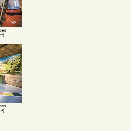
pes
et
)
pes
et
)