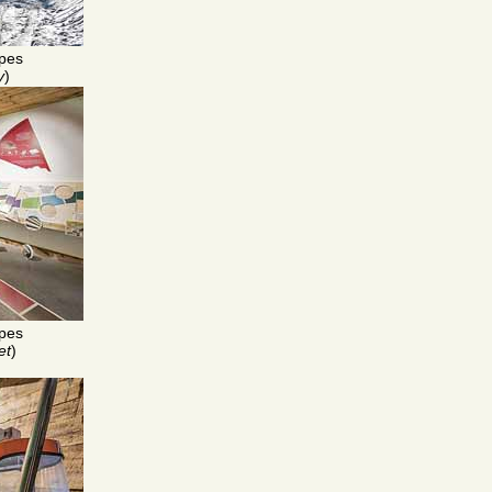
pes
y
)
pes
et
)