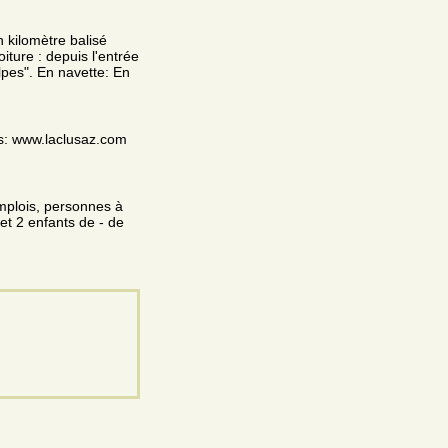
n kilomètre balisé
ture : depuis l'entrée
lpes". En navette: En
ons: www.laclusaz.com
mplois, personnes à
 et 2 enfants de - de