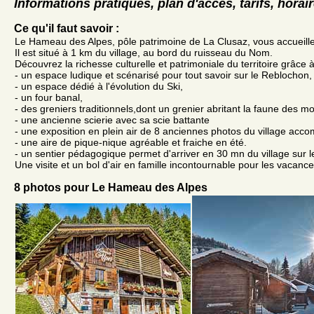
Informations pratiques, plan d'accès, tarifs, horai
Ce qu'il faut savoir :
Le Hameau des Alpes, pôle patrimoine de La Clusaz, vous accueille
Il est situé à 1 km du village, au bord du ruisseau du Nom.
Découvrez la richesse culturelle et patrimoniale du territoire grâce à
- un espace ludique et scénarisé pour tout savoir sur le Reblochon,
- un espace dédié à l'évolution du Ski,
- un four banal,
- des greniers traditionnels,dont un grenier abritant la faune des m
- une ancienne scierie avec sa scie battante
- une exposition en plein air de 8 anciennes photos du village acc
- une aire de pique-nique agréable et fraiche en été.
- un sentier pédagogique permet d'arriver en 30 mn du village sur le
Une visite et un bol d'air en famille incontournable pour les vacanc
8 photos pour Le Hameau des Alpes