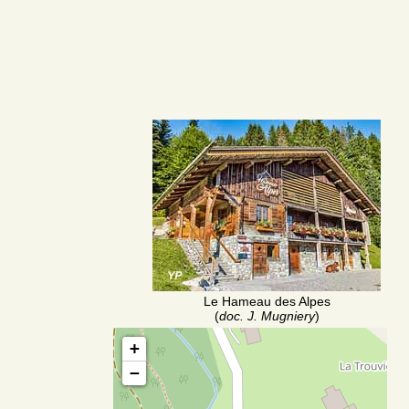
Le Hameau des Alpes
(
doc. J. Mugniery
)
+
−