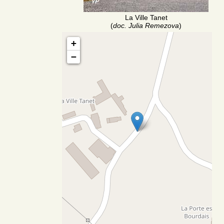
La Ville Tanet
(
doc. Julia Remezova
)
+
−