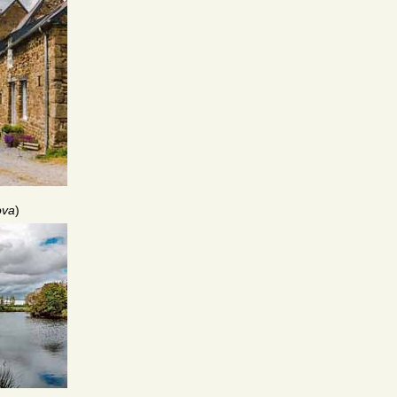
ova
)