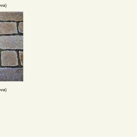
ova
)
ova
)