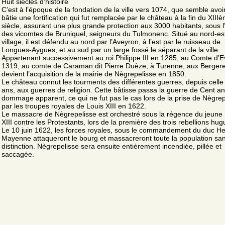
Huit siècles d’histoire
C’est à l’époque de la fondation de la ville vers 1074, que semble avoi
bâtie une fortification qui fut remplacée par le château à la fin du XIII
siècle, assurant une plus grande protection aux 3000 habitants, sous l
des vicomtes de Bruniquel, seigneurs du Tulmonenc. Situé au nord-es
village, il est défendu au nord par l’Aveyron, à l’est par le ruisseau de
Longues-Aygues, et au sud par un large fossé le séparant de la ville.
Appartenant successivement au roi Philippe III en 1285, au Comte d’
1319, au comte de Caraman dit Pierre Duèze, à Turenne, aux Bergeret
devient l’acquisition de la mairie de Nègrepelisse en 1850.
Le château connut les tourments des différentes guerres, depuis celle
ans, aux guerres de religion. Cette bâtisse passa la guerre de Cent a
dommage apparent, ce qui ne fut pas le cas lors de la prise de Nègrep
par les troupes royales de Louis XIII en 1622.
Le massacre de Nègrepelisse est orchestré sous la régence du jeune 
XIII contre les Protestants, lors de la première des trois rebellions hu
Le 10 juin 1622, les forces royales, sous le commandement du duc He
Mayenne attaqueront le bourg et massacreront toute la population sa
distinction. Nègrepelisse sera ensuite entièrement incendiée, pillée et
saccagée.