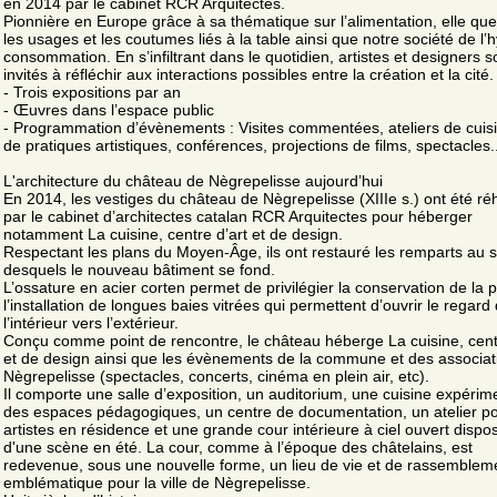
en 2014 par le cabinet RCR Arquitectes.
Pionnière en Europe grâce à sa thématique sur l’alimentation, elle qu
les usages et les coutumes liés à la table ainsi que notre société de l’
consommation. En s’infiltrant dans le quotidien, artistes et designers s
invités à réfléchir aux interactions possibles entre la création et la cité.
- Trois expositions par an
- Œuvres dans l’espace public
- Programmation d’évènements : Visites commentées, ateliers de cuis
de pratiques artistiques, conférences, projections de films, spectacles..
L'architecture du château de Nègrepelisse aujourd’hui
En 2014, les vestiges du château de Nègrepelisse (XIIIe s.) ont été réh
par le cabinet d’architectes catalan RCR Arquitectes pour héberger
notamment La cuisine, centre d’art et de design.
Respectant les plans du Moyen-Âge, ils ont restauré les remparts au s
desquels le nouveau bâtiment se fond.
L’ossature en acier corten permet de privilégier la conservation de la p
l’installation de longues baies vitrées qui permettent d’ouvrir le regard
l’intérieur vers l’extérieur.
Conçu comme point de rencontre, le château héberge La cuisine, cent
et de design ainsi que les évènements de la commune et des associat
Nègrepelisse (spectacles, concerts, cinéma en plein air, etc).
Il comporte une salle d’exposition, un auditorium, une cuisine expérim
des espaces pédagogiques, un centre de documentation, un atelier po
artistes en résidence et une grande cour intérieure à ciel ouvert dispo
d'une scène en été. La cour, comme à l’époque des châtelains, est
redevenue, sous une nouvelle forme, un lieu de vie et de rassemblem
emblématique pour la ville de Nègrepelisse.