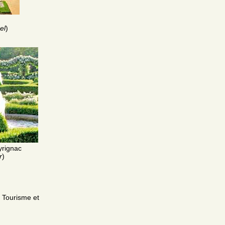
el
)
yrignac
r
)
 Tourisme et