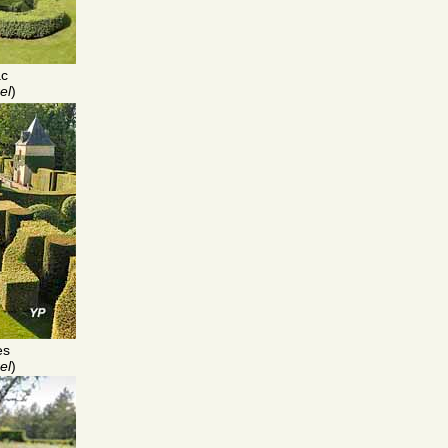
ac
el
)
es
el
)