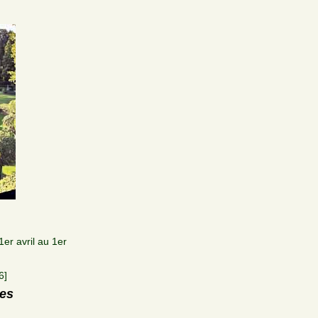
er avril au 1er
6]
res