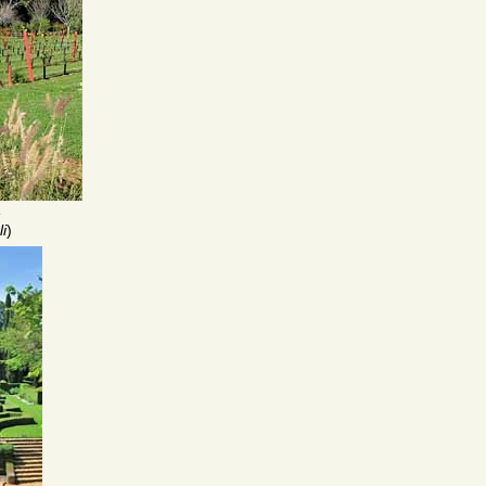
e
i
)