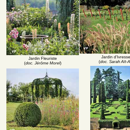
Jardin d'Ivress
Jardin Fleuriste
(
doc. Sarah Aït-Al
(
doc. Jérôme Morel
)