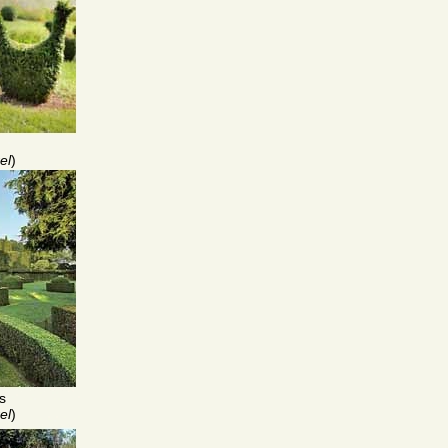
el
)
s
el
)