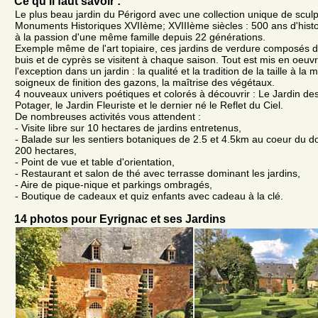
Ce qu'il faut savoir :
Le plus beau jardin du Périgord avec une collection unique de scul
Monuments Historiques XVIIème; XVIIIème siècles : 500 ans d'histo
à la passion d'une même famille depuis 22 générations.
Exemple même de l'art topiaire, ces jardins de verdure composés d
buis et de cyprès se visitent à chaque saison. Tout est mis en oeuvr
l'exception dans un jardin : la qualité et la tradition de la taille à la m
soigneux de finition des gazons, la maîtrise des végétaux.
4 nouveaux univers poétiques et colorés à découvrir : Le Jardin des
Potager, le Jardin Fleuriste et le dernier né le Reflet du Ciel.
De nombreuses activités vous attendent :
- Visite libre sur 10 hectares de jardins entretenus,
- Balade sur les sentiers botaniques de 2.5 et 4.5km au coeur du d
200 hectares,
- Point de vue et table d'orientation,
- Restaurant et salon de thé avec terrasse dominant les jardins,
- Aire de pique-nique et parkings ombragés,
- Boutique de cadeaux et quiz enfants avec cadeau à la clé.
14 photos pour Eyrignac et ses Jardins