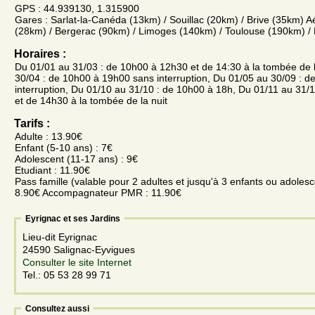
GPS : 44.939130, 1.315900
Gares : Sarlat-la-Canéda (13km) / Souillac (20km) / Brive (35km) Aé
(28km) / Bergerac (90km) / Limoges (140km) / Toulouse (190km) 
Horaires :
Du 01/01 au 31/03 : de 10h00 à 12h30 et de 14:30 à la tombée de l
30/04 : de 10h00 à 19h00 sans interruption, Du 01/05 au 30/09 : 
interruption, Du 01/10 au 31/10 : de 10h00 à 18h, Du 01/11 au 31/
et de 14h30 à la tombée de la nuit
Tarifs :
Adulte : 13.90€
Enfant (5-10 ans) : 7€
Adolescent (11-17 ans) : 9€
Etudiant : 11.90€
Pass famille (valable pour 2 adultes et jusqu'à 3 enfants ou adoles
8.90€ Accompagnateur PMR : 11.90€
Eyrignac et ses Jardins
Lieu-dit Eyrignac
24590 Salignac-Eyvigues
Consulter le site Internet
Tel.: 05 53 28 99 71
Consultez aussi