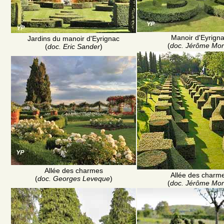
Manoir d'Eyrign
Jardins du manoir d'Eyrignac
(
doc. Jérôme Mor
(
doc. Eric Sander
)
Allée des charmes
Allée des charm
(
doc. Georges Leveque
)
(
doc. Jérôme Mor