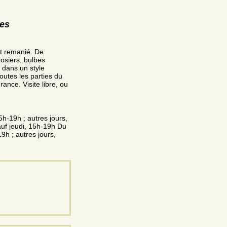
res
nt remanié. De
rosiers, bulbes
. dans un style
utes les parties du
ance. Visite libre, ou
h-19h ; autres jours,
auf jeudi, 15h-19h Du
9h ; autres jours,