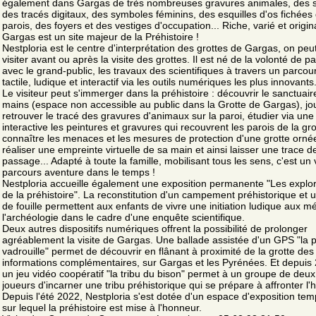
également dans Gargas de très nombreuses gravures animales, des s
des tracés digitaux, des symboles féminins, des esquilles d'os fichées
parois, des foyers et des vestiges d'occupation... Riche, varié et origina
Gargas est un site majeur de la Préhistoire !
Nestploria est le centre d'interprétation des grottes de Gargas, on peut
visiter avant ou après la visite des grottes. Il est né de la volonté de pa
avec le grand-public, les travaux des scientifiques à travers un parcou
tactile, ludique et interactif via les outils numériques les plus innovants
Le visiteur peut s'immerger dans la préhistoire : découvrir le sanctuai
mains (espace non accessible au public dans la Grotte de Gargas), jo
retrouver le tracé des gravures d'animaux sur la paroi, étudier via une
interactive les peintures et gravures qui recouvrent les parois de la gro
connaître les menaces et les mesures de protection d'une grotte orné
réaliser une empreinte virtuelle de sa main et ainsi laisser une trace d
passage... Adapté à toute la famille, mobilisant tous les sens, c'est un 
parcours aventure dans le temps !
Nestploria accueille également une exposition permanente "Les explo
de la préhistoire". La reconstitution d'un campement préhistorique et 
de fouille permettent aux enfants de vivre une initiation ludique aux mé
l'archéologie dans le cadre d'une enquête scientifique.
Deux autres dispositifs numériques offrent la possibilité de prolonger
agréablement la visite de Gargas. Une ballade assistée d'un GPS "la p
vadrouille" permet de découvrir en flânant à proximité de la grotte des
informations complémentaires, sur Gargas et les Pyrénées. Et depuis
un jeu vidéo coopératif "la tribu du bison" permet à un groupe de deux
joueurs d'incarner une tribu préhistorique qui se prépare à affronter l'h
Depuis l'été 2022, Nestploria s'est dotée d'un espace d'exposition tem
sur lequel la préhistoire est mise à l'honneur.