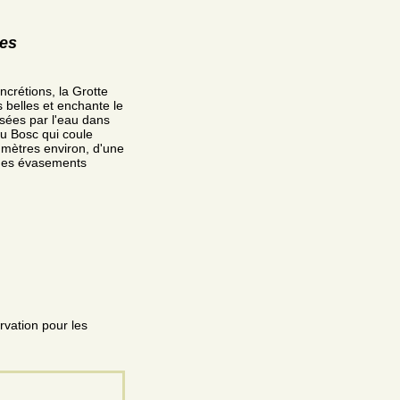
res
ncrétions, la Grotte
s belles et enchante le
isées par l'eau dans
 du Bosc qui coule
 mètres environ, d'une
ques évasements
rvation pour les