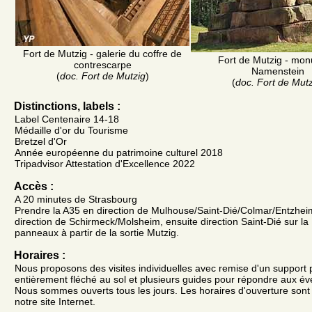
Fort de Mutzig - galerie du coffre de
Fort de Mutzig - mo
contrescarpe
Namenstein
(
doc. Fort de Mutzig
)
(
doc. Fort de Mutz
Distinctions, labels :
Label Centenaire 14-18
Médaille d'or du Tourisme
Bretzel d'Or
Année européenne du patrimoine culturel 2018
Tripadvisor Attestation d'Excellence 2022
Accès :
A 20 minutes de Strasbourg
Prendre la A35 en direction de Mulhouse/Saint-Dié/Colmar/Entzheim
direction de Schirmeck/Molsheim, ensuite direction Saint-Dié sur la
panneaux à partir de la sortie Mutzig.
Horaires :
Nous proposons des visites individuelles avec remise d'un support 
entièrement fléché au sol et plusieurs guides pour répondre aux év
Nous sommes ouverts tous les jours. Les horaires d'ouverture sont
notre site Internet.