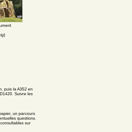
nument
ig
)
, puis la A352 en
 D1420. Suivre les
papier, un parcours
entuelles questions.
 consultables sur