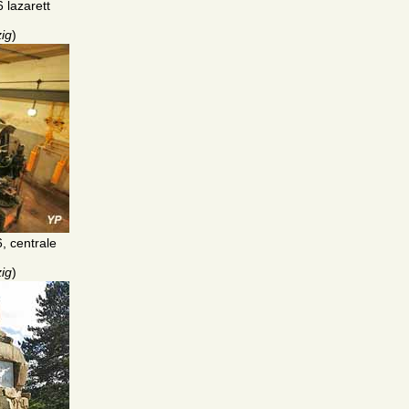
 lazarett
ig
)
6, centrale
ig
)