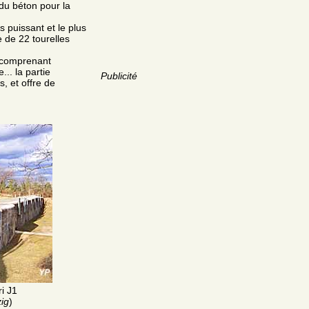
 du béton pour la
s puissant et le plus
 de 22 tourelles
e comprenant
... la partie
Publicité
, et offre de
ri J1
ig
)