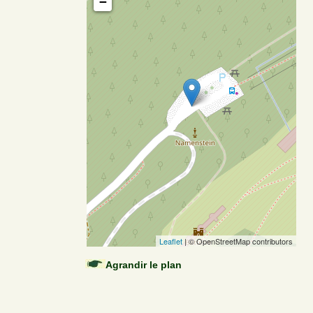
−
Leaflet
| © OpenStreetMap contributors
Agrandir le plan