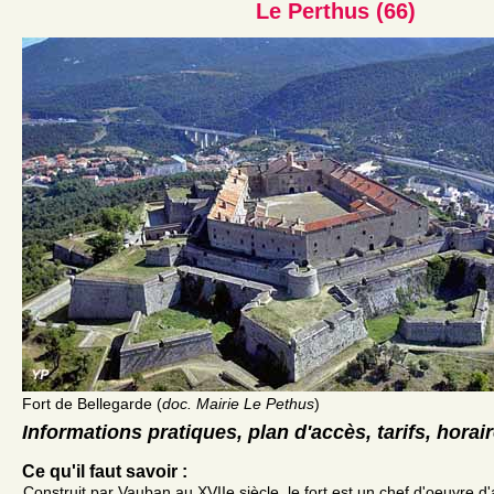
Le Perthus (66)
Fort de Bellegarde (
doc. Mairie Le Pethus
)
Informations pratiques, plan d'accès, tarifs, horai
Ce qu'il faut savoir :
Construit par Vauban au XVIIe siècle, le fort est un chef d'oeuvre d'a