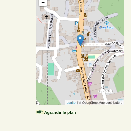
−
Leaflet
| © OpenStreetMap contributors
Agrandir le plan