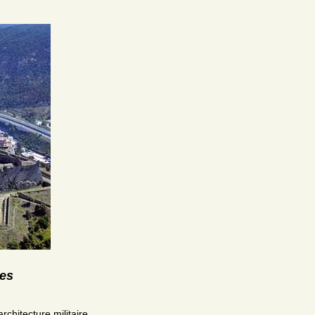
res
rchitecture militaire.