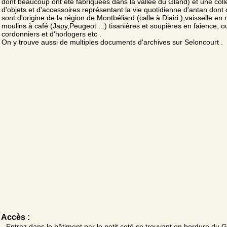
dont beaucoup ont été fabriquées dans la vallée du Gland) et une coll
d'objets et d'accessoires représentant la vie quotidienne d'antan dont 
sont d'origine de la région de Montbéliard (calle à Diairi ),vaisselle en 
moulins à café (Japy,Peugeot ...) tisanières et soupières en faience, ou
cordonniers et d'horlogers etc .
On y trouve aussi de multiples documents d'archives sur Seloncourt .
Accès :
- Entrez dans le bâtiment par le petit coté se trouvant en bordure du G