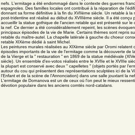
nefs. L'ermitage a été endommagé dans le contexte des guerres fran
espagnoles. Des familles locales ont contribué à la réparation de l'édifi
donnant sa forme définitive à la fin du XVIIème siècle. Un retable à l
post-tridentine est réalisé au début du XVIIIème siècle. Il a été conçu 
accueillir la statue gothique de l'ancien retable qui est présenté sur le
la nef. Ce dernier a été considérablement repeint, les scènes évoquen
principaux épisodes de la vie de Marie. Certains thèmes sont repris su
retable du maître-autel. La chapelle latérale à gauche du choeur cons
retable XIXème dédié à saint Michel.
Les peintures murales réalisées au XIXème siècle par Oromi relatent 
épisodes importants de la vie de l'ermitage comme la découverte de la
de la Vierge et la " restauration " en 1869 de la statue médiévale (XIV
siècle). Un ensemble d'ex-votos réalisés entre le XVIIe et le XVIIIe siè
la plupart est conservé avec deux " capelletes " (objets portés par l'er
autour du cou qui présentent des représentations sculptées ici de la V
l'Enfant et de la scène de l'Annonciation) dans une salle jouxtant la nef
L'ermitage de Domanova est un de ceux où l'on peut le mieux ressenti
dévotion populaire dans les anciens comtés nord-catalans.