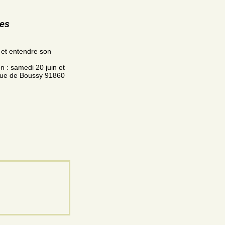
res
s et entendre son
n : samedi 20 juin et
 rue de Boussy 91860