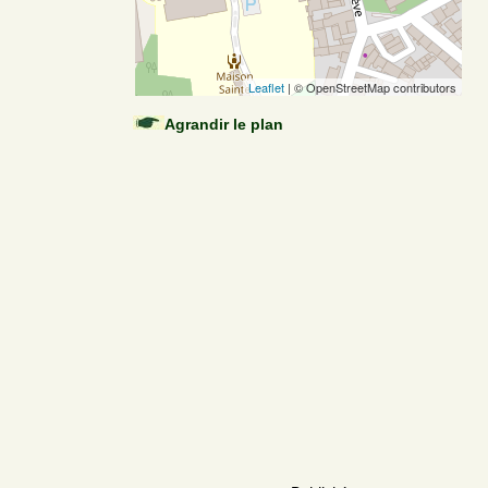
Leaflet
| © OpenStreetMap contributors
Agrandir le plan