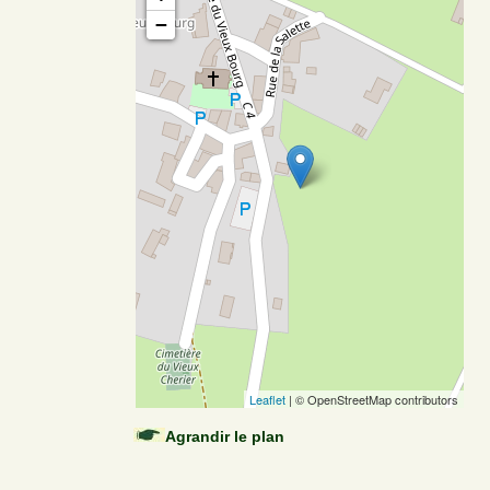
−
Leaflet
| © OpenStreetMap contributors
Agrandir le plan