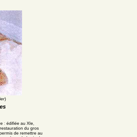
ier
)
res
 : édifiée au XIe,
restauration du gros
 permis de remettre au