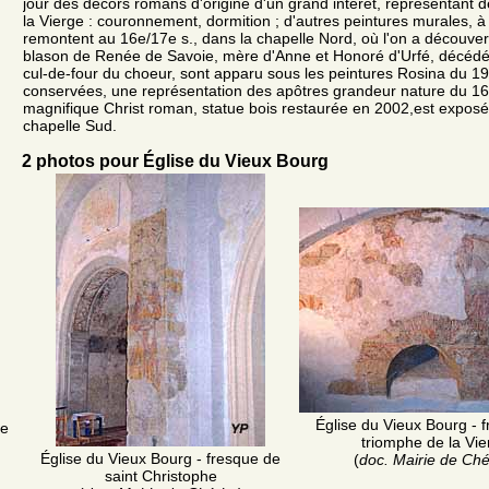
jour des décors romans d'origine d'un grand intérêt, représentant d
la Vierge : couronnement, dormition ; d'autres peintures murales, à
remontent au 16e/17e s., dans la chapelle Nord, où l'on a découvert l
blason de Renée de Savoie, mère d'Anne et Honoré d'Urfé, décédé
cul-de-four du choeur, sont apparu sous les peintures Rosina du 19e
conservées, une représentation des apôtres grandeur nature du 16
magnifique Christ roman, statue bois restaurée en 2002,est exposé
chapelle Sud.
2 photos pour Église du Vieux Bourg
Église du Vieux Bourg - 
he
triomphe de la Vie
Église du Vieux Bourg - fresque de
(
doc. Mairie de Ché
saint Christophe