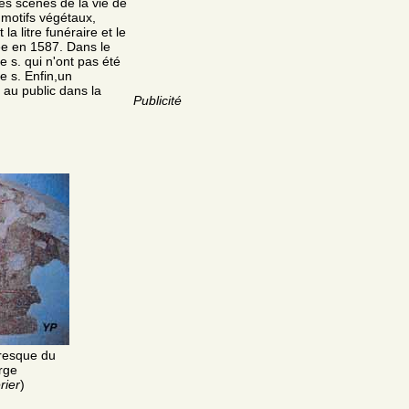
es scènes de la vie de
 motifs végétaux,
a litre funéraire et le
e en 1587. Dans le
 s. qui n'ont pas été
e s. Enfin,un
 au public dans la
Publicité
fresque du
rge
rier
)