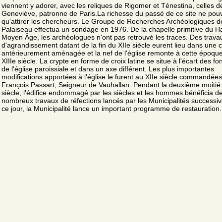
viennent y adorer, avec les reliques de Rigomer et Ténestina, celles d
Geneviève, patronne de Paris.La richesse du passé de ce site ne pouv
qu'attirer les chercheurs. Le Groupe de Recherches Archéologiques d
Palaiseau effectua un sondage en 1976. De la chapelle primitive du H
Moyen Âge, les archéologues n'ont pas retrouvé les traces. Des trava
d'agrandissement datant de la fin du XIIe siècle eurent lieu dans une 
antérieurement aménagée et la nef de l'église remonte à cette époque
XIIIe siècle. La crypte en forme de croix latine se situe à l'écart des fo
de l'église paroissiale et dans un axe différent. Les plus importantes
modifications apportées à l'église le furent au XIIe siècle commandées
François Passart, Seigneur de Vauhallan. Pendant la deuxième moiti
siècle, l'édifice endommagé par les siècles et les hommes bénéficia d
nombreux travaux de réfections lancés par les Municipalités successiv
ce jour, la Municipalité lance un important programme de restauration.