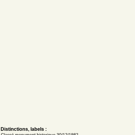
Distinctions, labels :
Classé monument historique 30/12/1982