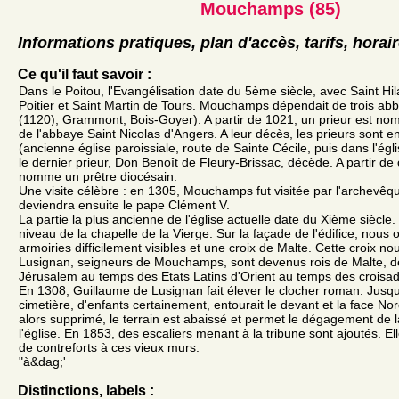
Mouchamps (85)
Informations pratiques, plan d'accès, tarifs, horai
Ce qu'il faut savoir :
Dans le Poitou, l'Evangélisation date du 5ème siècle, avec Saint Hi
Poitier et Saint Martin de Tours. Mouchamps dépendait de trois abb
(1120), Grammont, Bois-Goyer). A partir de 1021, un prieur est n
de l'abbaye Saint Nicolas d'Angers. A leur décès, les prieurs sont en
(ancienne église paroissiale, route de Sainte Cécile, puis dans l'égl
le dernier prieur, Don Benoît de Fleury-Brissac, décède. A partir de 
nomme un prêtre diocésain.
Une visite célèbre : en 1305, Mouchamps fut visitée par l'archevê
deviendra ensuite le pape Clément V.
La partie la plus ancienne de l'église actuelle date du Xième siècle. 
niveau de la chapelle de la Vierge. Sur la façade de l'édifice, nous
armoiries difficilement visibles et une croix de Malte. Cette croix no
Lusignan, seigneurs de Mouchamps, sont devenus rois de Malte, d
Jérusalem au temps des Etats Latins d'Orient au temps des croisa
En 1308, Guillaume de Lusignan fait élever le clocher roman. Jusq
cimetière, d'enfants certainement, entourait le devant et la face Nord 
alors supprimé, le terrain est abaissé et permet le dégagement de l
l'église. En 1853, des escaliers menant à la tribune sont ajoutés. E
de contreforts à ces vieux murs.
"à&dag;'
Distinctions, labels :