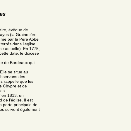
res
laire, évêque de
ayes (la Grainetière
ommé par le Père Abbé
terrés dans l'église
ise actuelle). En 1775,
cette date, le diocèse
que de Bordeaux qui
Elle se situe au
 observons des
us rappelle que les
e Chypre et de
des.
u'en 1813, un
de l'église. Il est
a porte principale de
lles servent également