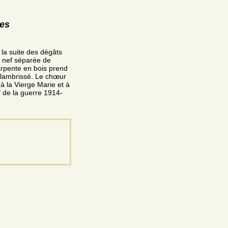
res
 la suite des dégâts
e nef séparée de
harpente en bois prend
d lambrissé. Le chœur
 à la Vierge Marie et à
f de la guerre 1914-