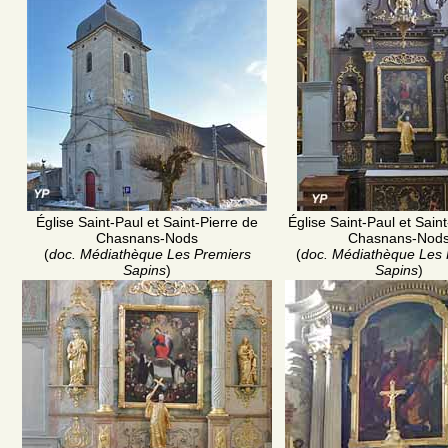
Église Saint-Paul et Saint-Pierre de
Église Saint-Paul et Sain
Chasnans-Nods
Chasnans-Nod
(
doc. Médiathèque Les Premiers
(
doc. Médiathèque Les 
Sapins
)
Sapins
)