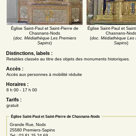
Église Saint-Paul et Saint-Pierre de
Église Saint-Paul et Sain
Chasnans-Nods
Chasnans-Nod
(
doc. Médiathèque Les Premiers
(
doc. Médiathèque Les 
Sapins
)
Sapins
)
Distinctions, labels :
Retables classés au titre des objets des monuments historiques.
Accès :
Accès aux personnes à mobilité réduite
Horaires :
8 h 00 - 17 h 00
Tarifs :
gratuit
Église Saint-Paul et Saint-Pierre de Chasnans-Nods
Grande Rue, Nods
25580 Premiers-Sapins
Tel.: 03 81 25 24 69