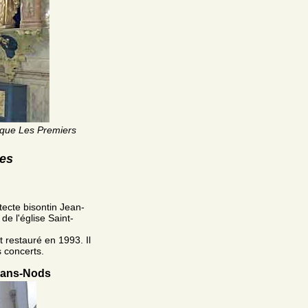
que Les Premiers
res
itecte bisontin Jean-
e l'église Saint-
t restauré en 1993. Il
 concerts.
snans-Nods