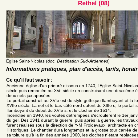
Rethel (08)
Église Saint-Nicolas (
doc. Destination Sud-Ardennes
)
Informations pratiques, plan d'accès, tarifs, horai
Ce qu'il faut savoir :
Ancienne église d'un prieuré dissous en 1740, l'Eglise Saint-Nicolas
siècle puis remaniée au XVe siècle en construisant une deuxième égl
deux nefs juxtaposées.
Le portail construit au XVIe est de style gothique flamboyant et la t
XVIIe siècle. La nef et le bas-côté nord datent du XIIIe s, le portail
flamboyant du début du XVIe s. et le clocher de 1614.
Incendiée en 1940, les voûtes détrempées s'écroulèrent le 1er janvi
du gel. Dès 1941 durant la guerre, puis après la guerre, les travaux
furent réalisés sous la direction de Y-M Froidevaux, architecte en
Historiques. Le chantier dura longtemps et la grosse tour carrée de 
sa toiture qu'à la fin des années 1960, les cloches n'étant replacée