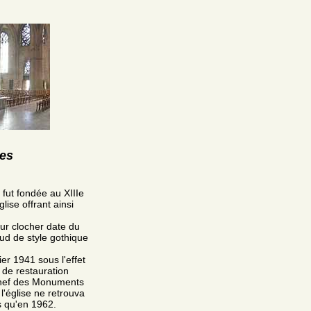
res
 fut fondée au XIIIe
ise offrant ainsi
our clocher date du
 sud de style gothique
er 1941 sous l'effet
 de restauration
 chef des Monuments
l'église ne retrouva
s qu'en 1962.