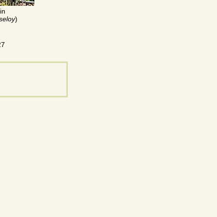
in
seloy
)
27