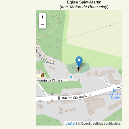
Église Saint-Martin
(
doc. Mairie de Rousseloy
)
+
−
Leaflet
| © OpenStreetMap contributors