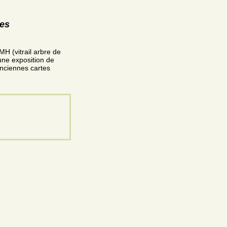
res
MH (vitrail arbre de
une exposition de
anciennes cartes