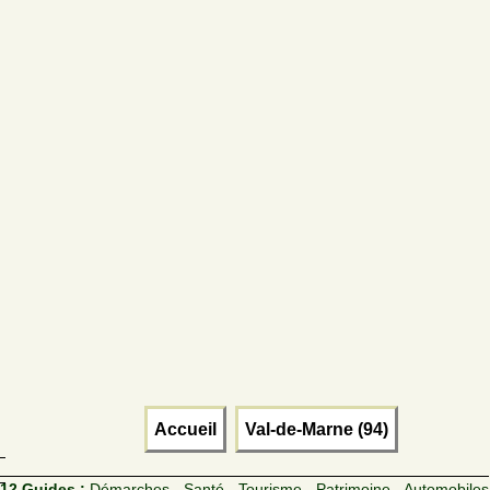
Accueil
Val-de-Marne (94)
12 Guides :
Démarches - Santé - Tourisme - Patrimoine - Automobiles