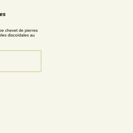
res
be chevet de pierres
èles discoïdales au