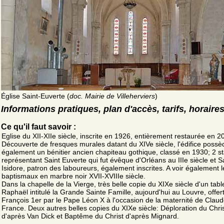
Église Saint-Euverte (
doc. Mairie de Villeherviers
)
Informations pratiques, plan d'accès, tarifs, horaire
Ce qu'il faut savoir :
Eglise du XII-XIIe siècle, inscrite en 1926, entièrement restaurée en 2
Découverte de fresques murales datant du XIVe siècle, l'édifice possè
également un bénitier ancien chapiteau gothique, classé en 1930; 2 s
représentant Saint Euverte qui fut évêque d'Orléans au IIIe siècle et S
Isidore, patron des laboureurs, également inscrites. A voir également l
baptismaux en marbre noir XVII-XVIIIe siècle.
Dans la chapelle de la Vierge, très belle copie du XIXe siècle d'un tab
Raphaël intitulé la Grande Sainte Famille, aujourd'hui au Louvre, offer
François 1er par le Pape Léon X à l'occasion de la maternité de Clau
France. Deux autres belles copies du XIXe siècle: Déploration du Chri
d'après Van Dick et Baptême du Christ d'après Mignard.