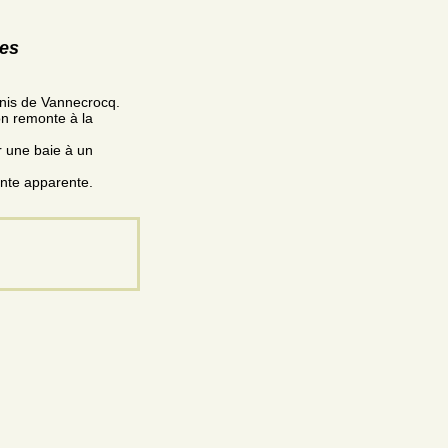
res
enis de Vannecrocq.
on remonte à la
ar une baie à un
.
ente apparente.