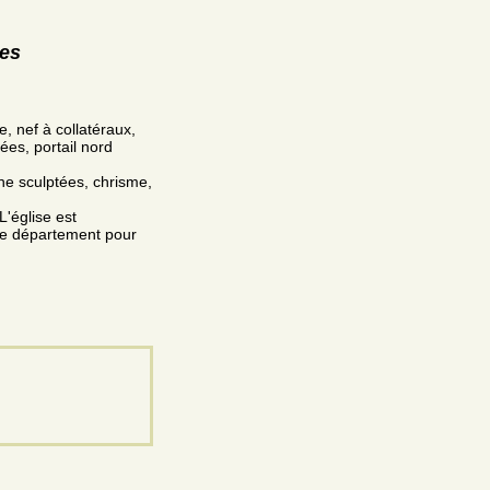
res
e, nef à collatéraux,
ées, portail nord
he sculptées, chrisme,
'église est
e département pour