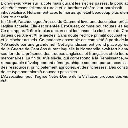
Blonville-sur-Mer sur la côte mais durant les siècles passés, la populat
ville était essentiellement rurale et la bordure côtière leur paraissait
inhospitalière. Notamment avec le marais qui était beaucoup plus éte
l'heure actuelle.
En 1859, l'archéologue Arcisse de Caumont livre une description préc
l'église actuelle. Elle est orientée Est-Ouest, comme pour toutes les ég
Ce qui apparaît être le plus ancien sont les bases du clocher et du Ch
datées des XIe et XIIIe siècles. Sans doute l'édifice primitif occupait l
et le clocher actuels. Ce modeste ensemble est complété à partir de la
XVe siècle par une grande nef. Cet agrandissement prend place après 
de la Guerre de Cent Ans durant laquelle la Normandie avait terriblem
souffert de la présence des troupes anglaises et françaises et de leurs
mercenaires. La fin du XVe siècle, qui correspond à la Renaissance, v
remarquable développement démographique soutenu par un accrois
des ressources, principalement agricoles, et des richesses. Des const
de ce type sont alors à nouveau possibles.
L'Association pour l'église Notre-Dame de la Visitation propose des vis
été.