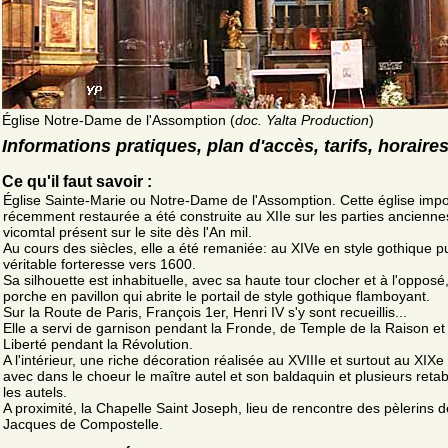
Église Notre-Dame de l'Assomption (
doc. Yalta Production
)
Informations pratiques, plan d'accès, tarifs, horaire
Ce qu'il faut savoir :
Église Sainte-Marie ou Notre-Dame de l'Assomption. Cette église imp
récemment restaurée a été construite au XIIe sur les parties anciennes
vicomtal présent sur le site dès l'An mil.
Au cours des siècles, elle a été remaniée: au XIVe en style gothique p
véritable forteresse vers 1600.
Sa silhouette est inhabituelle, avec sa haute tour clocher et à l'opposé
porche en pavillon qui abrite le portail de style gothique flamboyant.
Sur la Route de Paris, François 1er, Henri IV s'y sont recueillis...
Elle a servi de garnison pendant la Fronde, de Temple de la Raison et
Liberté pendant la Révolution.
A l'intérieur, une riche décoration réalisée au XVIIIe et surtout au XIXe 
avec dans le choeur le maître autel et son baldaquin et plusieurs retab
les autels.
A proximité, la Chapelle Saint Joseph, lieu de rencontre des pèlerins d
Jacques de Compostelle.