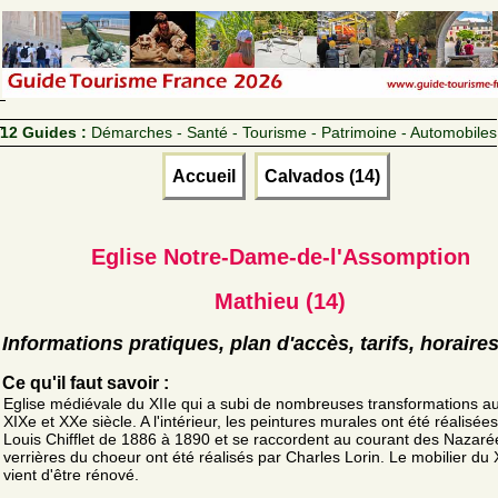
12 Guides :
Démarches - Santé - Tourisme - Patrimoine - Automobiles
Accueil
Calvados (14)
Eglise Notre-Dame-de-l'Assomption
Mathieu (14)
Informations pratiques, plan d'accès, tarifs, horaire
Ce qu'il faut savoir :
Eglise médiévale du XIIe qui a subi de nombreuses transformations au
XIXe et XXe siècle. A l'intérieur, les peintures murales ont été réalisée
Louis Chifflet de 1886 à 1890 et se raccordent au courant des Nazaré
verrières du choeur ont été réalisés par Charles Lorin. Le mobilier du
vient d'être rénové.