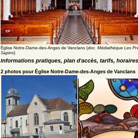
Église Notre-Dame-des-Anges de Vanclans (
doc. Médiathèque Les Pr
Sapins
)
Informations pratiques, plan d'accès, tarifs, horaire
2 photos pour Église Notre-Dame-des-Anges de Vanclans