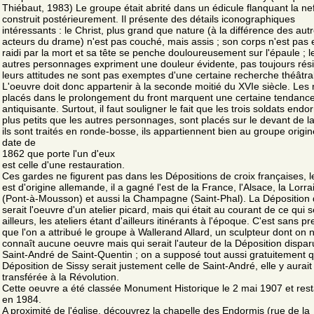
Thiébaut, 1983) Le groupe était abrité dans un édicule flanquant la nef
construit postérieurement. Il présente des détails iconographiques
intéressants : le Christ, plus grand que nature (à la différence des aut
acteurs du drame) n'est pas couché, mais assis ; son corps n'est pas
raidi par la mort et sa tête se penche douloureusement sur l'épaule ; l
autres personnages expriment une douleur évidente, pas toujours rés
leurs attitudes ne sont pas exemptes d'une certaine recherche théâtra
L'oeuvre doit donc appartenir à la seconde moitié du XVIe siècle. Les
placés dans le prolongement du front marquent une certaine tendanc
antiquisante. Surtout, il faut souligner le fait que les trois soldats endo
plus petits que les autres personnages, sont placés sur le devant de l
ils sont traités en ronde-bosse, ils appartiennent bien au groupe origine
date de
1862 que porte l'un d'eux
est celle d'une restauration.
Ces gardes ne figurent pas dans les Dépositions de croix françaises, 
est d'origine allemande, il a gagné l'est de la France, l'Alsace, la Lorra
(Pont-à-Mousson) et aussi la Champagne (Saint-Phal). La Déposition 
serait l'oeuvre d'un atelier picard, mais qui était au courant de ce qui se
ailleurs, les ateliers étant d'ailleurs itinérants à l'époque. C'est sans p
que l'on a attribué le groupe à Wallerand Allard, un sculpteur dont on 
connaît aucune oeuvre mais qui serait l'auteur de la Déposition dispar
Saint-André de Saint-Quentin ; on a supposé tout aussi gratuitement q
Déposition de Sissy serait justement celle de Saint-André, elle y aurait
transférée à la Révolution.
Cette oeuvre a été classée Monument Historique le 2 mai 1907 et res
en 1984.
A proximité de l'église, découvrez la chapelle des Endormis (rue de la