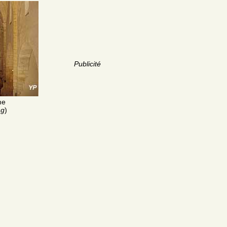
Publicité
me
ng
)