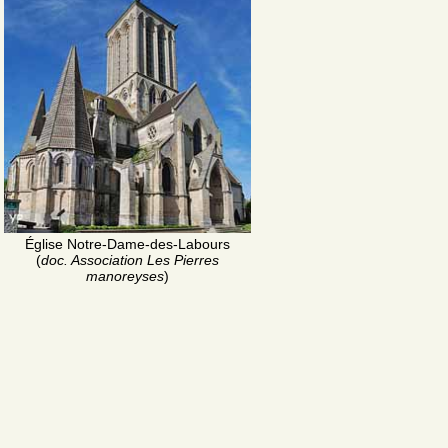
Église Notre-Dame-des-Labours
(
doc. Association Les Pierres
manoreyses
)