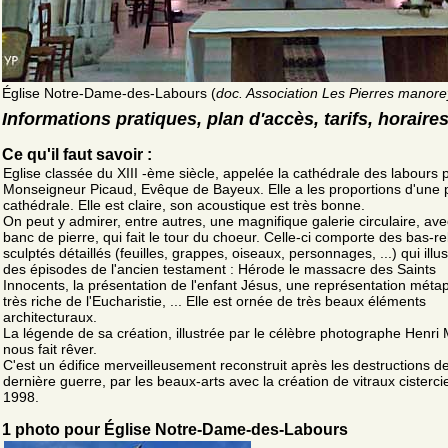
Église Notre-Dame-des-Labours (
doc. Association Les Pierres manor
Informations pratiques, plan d'accès, tarifs, horaire
Ce qu'il faut savoir :
Eglise classée du XIII -ème siècle, appelée la cathédrale des labours 
Monseigneur Picaud, Evêque de Bayeux. Elle a les proportions d'une p
cathédrale. Elle est claire, son acoustique est très bonne.
On peut y admirer, entre autres, une magnifique galerie circulaire, av
banc de pierre, qui fait le tour du choeur. Celle-ci comporte des bas-rel
sculptés détaillés (feuilles, grappes, oiseaux, personnages, ...) qui illus
des épisodes de l'ancien testament : Hérode le massacre des Saints
Innocents, la présentation de l'enfant Jésus, une représentation méta
très riche de l'Eucharistie, ... Elle est ornée de très beaux éléments
architecturaux.
La légende de sa création, illustrée par le célèbre photographe Henri
nous fait rêver.
C'est un édifice merveilleusement reconstruit après les destructions de
dernière guerre, par les beaux-arts avec la création de vitraux cisterc
1998.
1 photo pour Église Notre-Dame-des-Labours