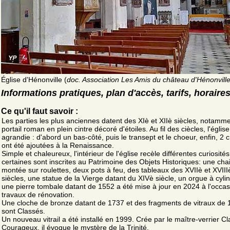
Église d'Hénonville (
doc. Association Les Amis du château d'Hénonvill
Informations pratiques, plan d'accès, tarifs, horaire
Ce qu'il faut savoir :
Les parties les plus anciennes datent des XIè et XIIè siècles, notamme
portail roman en plein cintre décoré d'étoiles. Au fil des ciècles, l'église
agrandie : d'abord un bas-côté, puis le transept et le choeur, enfin, 2 
ont été ajoutées à la Renaissance.
Simple et chaleureux, l'intérieur de l'église recèle différentes curiosité
certaines sont inscrites au Patrimoine des Objets Historiques: une cha
montée sur roulettes, deux pots à feu, des tableaux des XVIIè et XVIII
siècles, une statue de la Vierge datant du XIVè siècle, un orgue à cylin
une pierre tombale datant de 1552 a été mise à jour en 2024 à l'occa
travaux de rénovation.
Une cloche de bronze datant de 1737 et des fragments de vitraux de
sont Classés.
Un nouveau vitrail a été installé en 1999. Crée par le maître-verrier C
Courageux, il évoque le mystère de la Trinité.