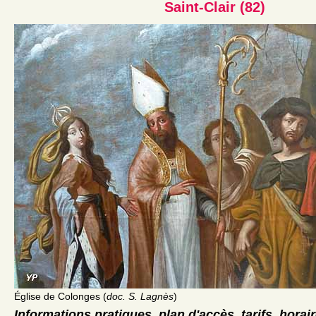
Saint-Clair (82)
Église de Colonges (
doc. S. Lagnès
)
Informations pratiques, plan d'accès, tarifs, horai