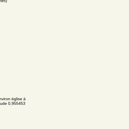
nès
)
viron église à
tude 0,955453