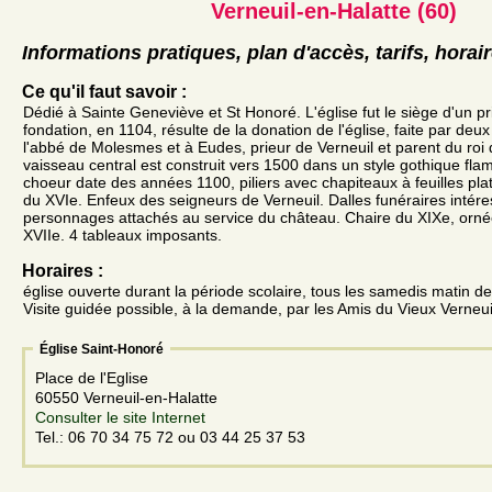
Verneuil-en-Halatte (60)
Informations pratiques, plan d'accès, tarifs, horai
Ce qu'il faut savoir :
Dédié à Sainte Geneviève et St Honoré. L'église fut le siège d'un pr
fondation, en 1104, résulte de la donation de l'église, faite par deu
l'abbé de Molesmes et à Eudes, prieur de Verneuil et parent du roi
vaisseau central est construit vers 1500 dans un style gothique fla
choeur date des années 1100, piliers avec chapiteaux à feuilles pl
du XVIe. Enfeux des seigneurs de Verneuil. Dalles funéraires intér
personnages attachés au service du château. Chaire du XIXe, orn
XVIIe. 4 tableaux imposants.
Horaires :
église ouverte durant la période scolaire, tous les samedis matin d
Visite guidée possible, à la demande, par les Amis du Vieux Verneui
Église Saint-Honoré
Place de l'Eglise
60550 Verneuil-en-Halatte
Consulter le site Internet
Tel.: 06 70 34 75 72 ou 03 44 25 37 53