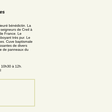
res
ieuré bénédictin. La
x seigneurs de Creil à
 de France. Le
mboyant très pur. Le
ates. Cuve baptismale
essantes de divers
ée de panneaux du
e 10h30 à 12h.
l