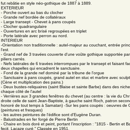
fut rebâtie en style néo-gothique de 1887 à 1889.
EXTERIEUR
- Porche ouvert au bas du clocher
- Grande nef bordée de collatéraux
- Large transept - Chevet à pans coupés
- Clocher quadrangulaire
- Ouvertures en arc brisé regroupées en triplet
- Porte latérale avec perron au nord.
INTERIEUR
-Orientation non traditionnelle : autel-majeur au couchant, entrée princ
l'est.
- Grand nef de 3 travées couverte d'une voûte gothique supportée pa
piliers carrés.
- Nefs latérales de 6 travées interrompues par le transept et faisant fa
deux chapelles qui encadrent le sanctuaire.
- Fond de la grande nef dominé par la tribune de l'orgue
- Sanctuaire à pans coupés, grand autel en stuc et marbre avec sculp
(Cène et multiplication des pains.)
- Deux bustes-reliquaires (saint Blaise et sainte Barbe) dans des nich
chaque côté de l'autel
- Verrières aux 3 grandes fenêtres du chevet (au centre : la vie du Chri
droite celle de saint Jean-Baptiste, à gauche saint Roch, patron secon
honoré de tout temps à Samatan) -Sur les pans coupés : oeuvres de 
(peintures et fresques)
- les autres peintures de l'édifice sont d'Eugène Duran.
- Balustrades en fer forgé de Pierre Bertin
- Chaire en bois doré et peint, portant l'inscription : "1815 - Bertin et 
fecit. Lacaze curé." Classée en 1951.