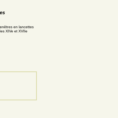
res
fenêtres en lancettes
 des XIVe et XVIIe