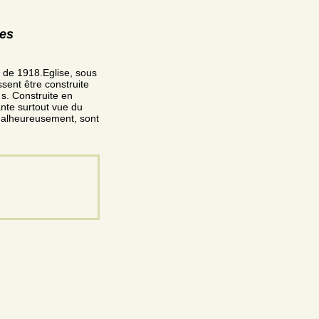
res
 de 1918.Eglise, sous
ssent être construite
 s. Construite en
sante surtout vue du
 malheureusement, sont