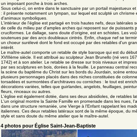
un imposant porche à trois arches.
Sous celui-ci, on entre dans le sanctuaire par un portail majestueux et 
: il présente notamment un tympan, sur lequel est sculpté un chrisme 
d'animaux symboliques.
L'intérieur de l'église est partagé en trois hautes nefs, deux latérales
de celle du milieu par d'amples arches qui reposent sur de puissants pi
cruciformes. Le dallage, sans doute d'origine, est en schistes. Les voû
soutenues par des arcs doubleaux cintrés. Enfin, chaque nef se termi
un choeur surélevé dont le fond est occupé par des retables d'un gra
intérêt.
Le maître-autel comporte un retable de style baroque qui est du débu
XVIIIème siècle. Il est attribué au sculpteur Jean Brunello (né vers 16
1742) et à son atelier. Le retable se dresse sur trois niveaux et impre
par ses sculptures en bois, dorées à la feuille. Le panneau central rec
la scène du baptême du Christ sur les bords du Jourdain, scène ento
plusieurs personnages placés dans des niches constituées de colonn
torsadées et surmontées d'architraves ou corniches : le tout est enrich
décorations variées, telles que guirlandes, angelots, feuillages, peintu
fleurs, rinceaux ou autres.
L'église est également dotée, dans ses deux absidioles, de retables la
L'un original montre la Sainte Famille en promenade dans les nues, l'a
dans une structure remaniée, une Vierge à l'Enfant rappelant les ma
italiennes. Ces deux retables latéraux sont de la même époque, du 
style et sans doute du même atelier que le maître-autel.
4 photos pour Église Saint-Jean-Baptiste