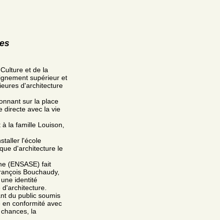
res
 Culture et de la
eignement supérieur et
ieures d'architecture
onnant sur la place
 directe avec la vie
à la famille Louison,
staller l'école
que d'architecture le
nne (ENSASE) fait
 François Bouchaudy,
 une identité
 d'architecture.
nt du public soumis
e en conformité avec
s chances, la