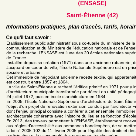
(ENSASE)
Saint-Étienne (42)
Informations pratiques, plan d'accès, tarifs, horai
Ce qu'il faut savoir :
Établissement public administratif sous co-tutelle du ministère de la
communication et du Ministère de l'éducation nationale et de l'ens
de la recherche, l'ENSASE est l'une des 20 écoles nationales supér
de France.
Installée depuis sa création (1971) dans une ancienne rubanerie, d
Jacquard en coeur de ville, l'École Nationale Supérieure est en prise
sociale et urbaine.
Cet immeuble de négociant ancienne recette textile, qui appartenait 
est construit entre 1857 et 1864.
La ville de Saint-Étienne a racheté l'édifice primitif en 1971 pour y in
d'architecture municipale transformée par décret en unité pédagogi
24 juillet 1972, puis en école d'architecture en 1984.
En 2005, l'École Nationale Supérieure d'architecture de Saint-Étie
l'objet d'un projet de rénovation extension conduit par l'architecte
dont l'enjeu principal consiste à conférer à cet ensemble immobilier
architecturale cohérente avec l'histoire du lieu et sa fonction d'école
En 2013, des travaux permettent à l'ENSASE, établissement receva
aux règles d'accessibilité aux personnes handicapées, de se mettr
la loi n° 2005-102 du 11 février 2005 pour l'égalité des droits et de
participation et la citoyenneté des personnes handicapées.