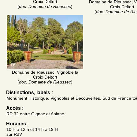
Croix Deltort
Domaine de Rieussec, Vi
(
doc. Domaine de Rieussec
)
Croix Deltort
(
doc. Domaine de Ri
Domaine de Rieussec, Vignoble la
Croix Deltort
(
doc. Domaine de Rieussec
)
Distinctions, labels :
Monument Historique, Vignobles et Découvertes, Sud de France to
Accès :
RD 32 entre Gignac et Aniane
Horaires :
10 H à 12 h et 14 h à 19 H
sur RdV