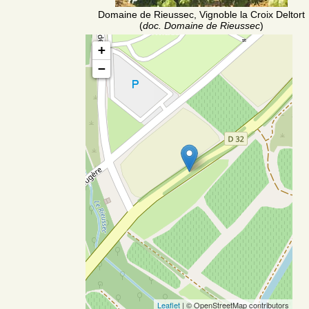
Domaine de Rieussec, Vignoble la Croix Deltort
(
doc. Domaine de Rieussec
)
+
−
Leaflet
| © OpenStreetMap contributors