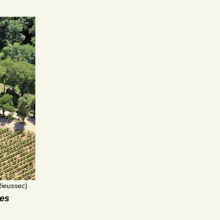
Rieussec
)
res