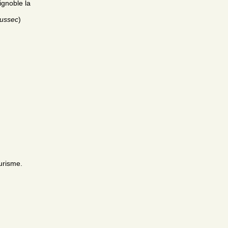
gnoble la
eussec
)
urisme.