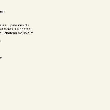
res
âteau, pavillons du
 et terres. Le château
e du château meublé et
e.
ce