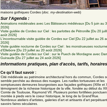
maisons gothiques Cordes (
doc. my-destination-web
)
Sur l'Agenda :
Animations médiévales avec Les Bâtisseurs médiévaux [Du 5 juin au 
2026]
Visite guidée de Cordes sur Ciel : les parlottes de Pétronille [Du 20 juil
août 2026]
L'incontournable visite guidée de Cordes sur Ciel [Du 22 juillet au 26 a
2026]
Visite guidée nocturne de Cordes sur Ciel : les monstrueuses nocturn
d'Ellebore [Du 23 juillet au 20 août 2026]
Visite guidée de Cordes sur Ciel : sur le Puech de Mordagne avec Da
Guiraude [Du 27 juillet au 24 août 2026]
Informations pratiques, plan d'accès, tarifs, horaire
Ce qu'il faut savoir :
Cité médiévale au patrimoine architectural hors du commun, Cordes su
semble perchée au dessus des nuages. Les ruelles tortueuses et les
somptueuses demeures bourgeoises aux façades gothiques (XIIIe et X
témoignent de la richesse historique de la ville, fondée au début du XII
Comte de Toulouse, Raymond VII. Plusieurs portes fortifiées ponctuent
montée à pieds vers le coeur historique, le long de la Grand'Rue.
Nombreux ateliers d'artistes, galeries d'art et artisants d'art perpétuan
savoirs faires séculaires.