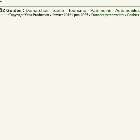
12 Guides :
Démarches - Santé - Tourisme - Patrimoine - Automobiles
Copyright Yalta Production - Janvier 2013 / juin 2025 -
Données personnelles - Cookies