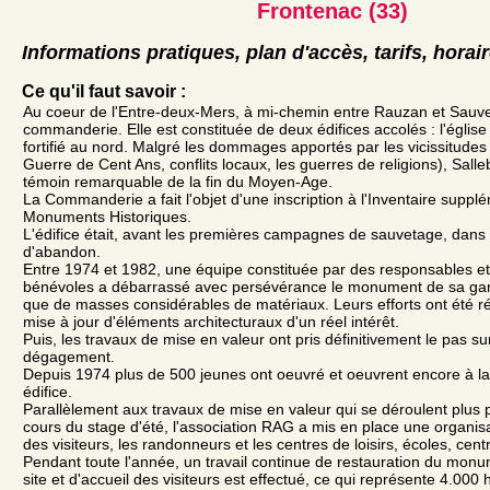
Frontenac (33)
Informations pratiques, plan d'accès, tarifs, horai
Ce qu'il faut savoir :
Au coeur de l'Entre-deux-Mers, à mi-chemin entre Rauzan et Sauvet
commanderie. Elle est constituée de deux édifices accolés : l'église 
fortifié au nord. Malgré les dommages apportés par les vicissitudes d
Guerre de Cent Ans, conflits locaux, les guerres de religions), Sall
témoin remarquable de la fin du Moyen-Age.
La Commanderie a fait l'objet d'une inscription à l'Inventaire suppl
Monuments Historiques.
L'édifice était, avant les premières campagnes de sauvetage, dans
d'abandon.
Entre 1974 et 1982, une équipe constituée par des responsables et
bénévoles a débarrassé avec persévérance le monument de sa gan
que de masses considérables de matériaux. Leurs efforts ont été 
mise à jour d'éléments architecturaux d'un réel intérêt.
Puis, les travaux de mise en valeur ont pris définitivement le pas s
dégagement.
Depuis 1974 plus de 500 jeunes ont oeuvré et oeuvrent encore à la
édifice.
Parallèlement aux travaux de mise en valeur qui se déroulent plus 
cours du stage d'été, l'association RAG a mis en place une organisa
des visiteurs, les randonneurs et les centres de loisirs, écoles, cent
Pendant toute l'année, un travail continue de restauration du monu
site et d'accueil des visiteurs est effectué, ce qui représente 4.000 