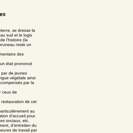
res
erre, se dresse la
au sud et le logis
e l'histoire (la
ebruneau reste un
émentaire des
 un état prononcé
 par de jeunes
gue végétale ainsi
récompensés par la
ur ceux de
 restauration de cet
particulièrement au
tion d'accueil pour
res sociaux, etc.
ment, d'entretien du
heures de travail par