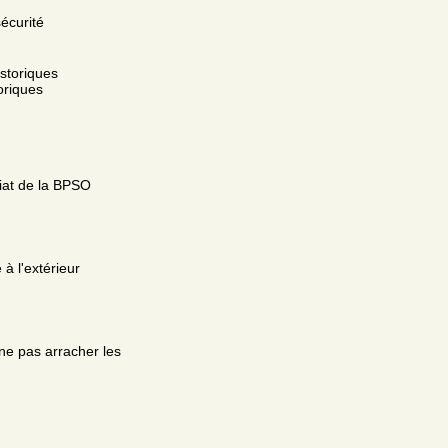
sécurité
storiques
oriques
riat de la BPSO
e à l'extérieur
s ne pas arracher les