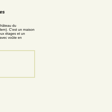
res
château du
lem). C'est un maison
eux étages et un
e avec voûte en