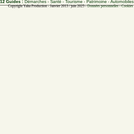
12 Guides :
Démarches - Santé - Tourisme - Patrimoine - Automobiles
Copyright Yalta Production - Janvier 2013 / juin 2025 -
Données personnelles - Cookies