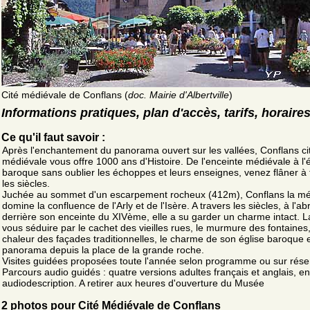
Cité médiévale de Conflans (
doc. Mairie d'Albertville
)
Informations pratiques, plan d'accès, tarifs, horaire
Ce qu'il faut savoir :
Après l'enchantement du panorama ouvert sur les vallées, Conflans ci
médiévale vous offre 1000 ans d'Histoire. De l'enceinte médiévale à l'é
baroque sans oublier les échoppes et leurs enseignes, venez flâner à 
les siècles.
Juchée au sommet d'un escarpement rocheux (412m), Conflans la mé
domine la confluence de l'Arly et de l'Isère. A travers les siècles, à l'abr
derrière son enceinte du XIVème, elle a su garder un charme intact. L
vous séduire par le cachet des vieilles rues, le murmure des fontaines,
chaleur des façades traditionnelles, le charme de son église baroque e
panorama depuis la place de la grande roche.
Visites guidées proposées toute l'année selon programme ou sur rése
Parcours audio guidés : quatre versions adultes français et anglais, en
audiodescription. A retirer aux heures d'ouverture du Musée
2 photos pour Cité Médiévale de Conflans